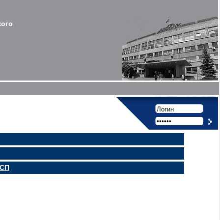
кого
МСП