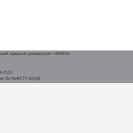
ьский ядерный университет «МИФИ»
4-2111
ции Эл №ФС77-42318