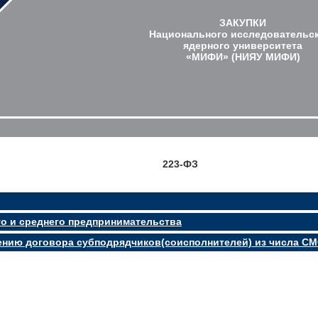
ЗАКУПКИ
Национального исследовательс
ядерного университета
«МИФИ» (НИЯУ МИФИ)
223-ФЗ
го и среднего предпринимательства
нению договора субподрядчиков(соисполнителей) из числа С