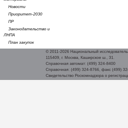
Новости
Приоритет-2030
ПР
Законодательство и
ЛНПА
План закупок
© 2011-2026 Национальный исследовател
115409, г. Москва, Каширское ш., 31.
Справочная автомат: (499) 324-8400
Справочная: (499) 324-8766, факс (499) 32
Свидетельство Роскомнадзора о регистра